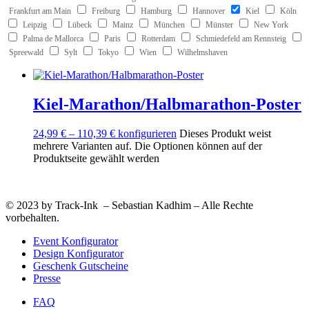
Frankfurt am Main
Freiburg
Hamburg
Hannover
Kiel
Köln
Leipzig
Lübeck
Mainz
München
Münster
New York
Palma de Mallorca
Paris
Rotterdam
Schmiedefeld am Rennsteig
Spreewald
Sylt
Tokyo
Wien
Wilhelmshaven
Kiel-Marathon/Halbmarathon-Poster
24,99
€
–
110,39
€
konfigurieren
Dieses Produkt weist
mehrere Varianten auf. Die Optionen können auf der
Produktseite gewählt werden
© 2023 by Track-Ink – Sebastian Kadhim – Alle Rechte
vorbehalten.
Event Konfigurator
Design Konfigurator
Geschenk Gutscheine
Presse
FAQ