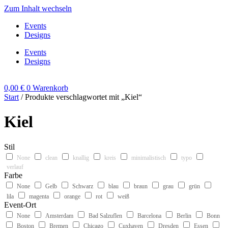
Zum Inhalt wechseln
Events
Designs
Events
Designs
0,00
€
0
Warenkorb
Start
/ Produkte verschlagwortet mit „Kiel“
Kiel
Stil
None
clean
knallig
kreis
minimalistisch
typo
verlauf
Farbe
None
Gelb
Schwarz
blau
braun
grau
grün
lila
magenta
orange
rot
weiß
Event-Ort
None
Amsterdam
Bad Salzuflen
Barcelona
Berlin
Bonn
Boston
Bremen
Chicago
Cuxhaven
Dresden
Essen