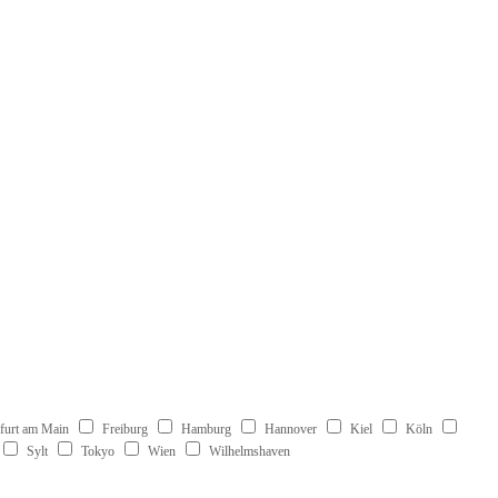
furt am Main
Freiburg
Hamburg
Hannover
Kiel
Köln
Sylt
Tokyo
Wien
Wilhelmshaven