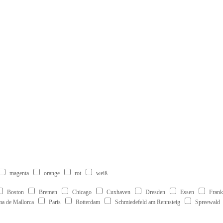
magenta
orange
rot
weiß
Boston
Bremen
Chicago
Cuxhaven
Dresden
Essen
Frank
ma de Mallorca
Paris
Rotterdam
Schmiedefeld am Rennsteig
Spreewald