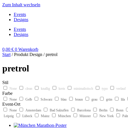
Zum Inhalt wechseln
Events
Designs
Events
Designs
0,00
€
0
Warenkorb
Start
/ Produkt Design / pretrol
pretrol
Stil
None
clean
knallig
kreis
minimalistisch
typo
verlauf
Farbe
None
Gelb
Schwarz
blau
braun
grau
grün
lila
Event-Ort
None
Amsterdam
Bad Salzuflen
Barcelona
Berlin
Bonn
Leipzig
Lübeck
Mainz
München
Münster
New York
Pal