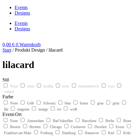
Zum
Events
Inhalt
Designs
wechseln
Events
Designs
0,00
€
0
Warenkorb
Start
/ Produkt Design / lilacard
lilacard
Stil
None
clean
knallig
kreis
minimalistisch
typo
verlauf
Farbe
None
Gelb
Schwarz
blau
braun
grau
grün
lila
magenta
orange
rot
weiß
Event-Ort
None
Amsterdam
Bad Salzuflen
Barcelona
Berlin
Bonn
Boston
Bremen
Chicago
Cuxhaven
Dresden
Essen
Frankfurt am Main
Freiburg
Hamburg
Hannover
Kiel
Köln