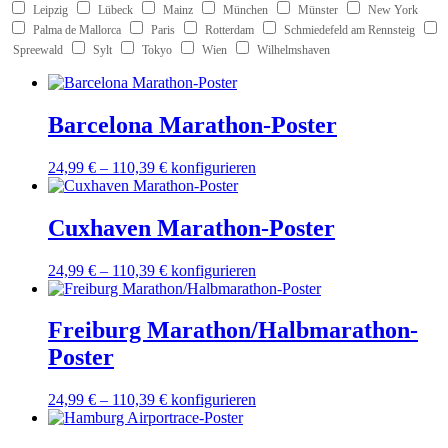
Leipzig
Lübeck
Mainz
München
Münster
New York
Palma de Mallorca
Paris
Rotterdam
Schmiedefeld am Rennsteig
Spreewald
Sylt
Tokyo
Wien
Wilhelmshaven
Barcelona Marathon-Poster
Dieses
24,99
€
–
110,39
€
konfigurieren
Produkt
weist
mehrere
Cuxhaven Marathon-Poster
Varianten
auf.
Dieses
24,99
€
–
110,39
€
konfigurieren
Die
Produkt
Optionen
weist
können
mehrere
Freiburg Marathon/Halbmarathon-
auf
Varianten
der
Poster
auf.
Produktseite
Die
gewählt
Optionen
Dieses
24,99
€
–
110,39
€
konfigurieren
werden
können
Produkt
auf
weist