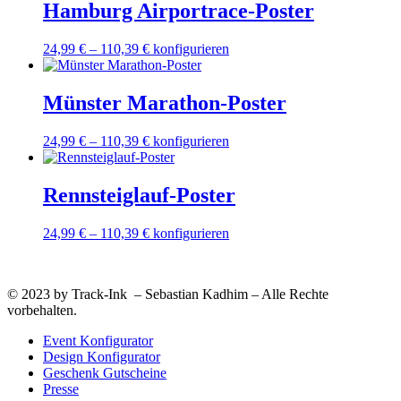
der
mehrere
Hamburg Airportrace-Poster
Produktseite
Varianten
gewählt
auf.
Dieses
24,99
€
–
110,39
€
konfigurieren
werden
Die
Produkt
Optionen
weist
können
mehrere
Münster Marathon-Poster
auf
Varianten
der
auf.
Produktseite
Dieses
24,99
€
–
110,39
€
konfigurieren
Die
gewählt
Produkt
Optionen
werden
weist
können
mehrere
Rennsteiglauf-Poster
auf
Varianten
der
auf.
Produktseite
Dieses
24,99
€
–
110,39
€
konfigurieren
Die
gewählt
Produkt
Optionen
werden
weist
können
mehrere
auf
© 2023 by Track-Ink – Sebastian Kadhim – Alle Rechte
Varianten
der
vorbehalten.
auf.
Produktseite
Die
gewählt
Event Konfigurator
Optionen
werden
Design Konfigurator
können
Geschenk Gutscheine
auf
Presse
der