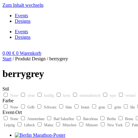
Zum Inhalt wechseln
Events
Designs
Events
Designs
0,00
€
0
Warenkorb
Start
/ Produkt Design / berrygrey
berrygrey
Stil
None
clean
knallig
kreis
minimalistisch
typo
verlauf
Farbe
None
Gelb
Schwarz
blau
braun
grau
grün
lila
Event-Ort
None
Amsterdam
Bad Salzuflen
Barcelona
Berlin
Bonn
Leipzig
Lübeck
Mainz
München
Münster
New York
Pal