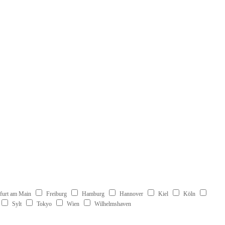
furt am Main
Freiburg
Hamburg
Hannover
Kiel
Köln
Sylt
Tokyo
Wien
Wilhelmshaven