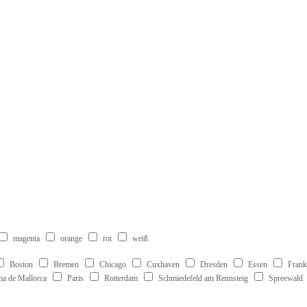
magenta
orange
rot
weiß
Boston
Bremen
Chicago
Cuxhaven
Dresden
Essen
Frank
ma de Mallorca
Paris
Rotterdam
Schmiedefeld am Rennsteig
Spreewald