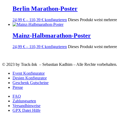
Berlin Marathon-Poster
24,99
€
–
110,39
€
konfigurieren
Dieses Produkt weist mehrere
Mainz-Halbmarathon-Poster
24,99
€
–
110,39
€
konfigurieren
Dieses Produkt weist mehrere
© 2023 by Track-Ink – Sebastian Kadhim – Alle Rechte vorbehalten
Event Konfigurator
Design Konfigurator
Geschenk Gutscheine
Presse
FAQ
Zahlungsarten
Versandhinweise
GPX Datei Hilfe